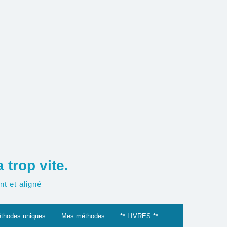
trop vite.
t et aligné
thodes uniques
Mes méthodes
** LIVRES **