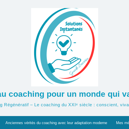
u coaching pour un monde qui va 
g Régénératif – Le coaching du XXIᵉ siècle : conscient, vivan
Anciennes vérités du coaching avec leur adaptation moderne
Mes mé