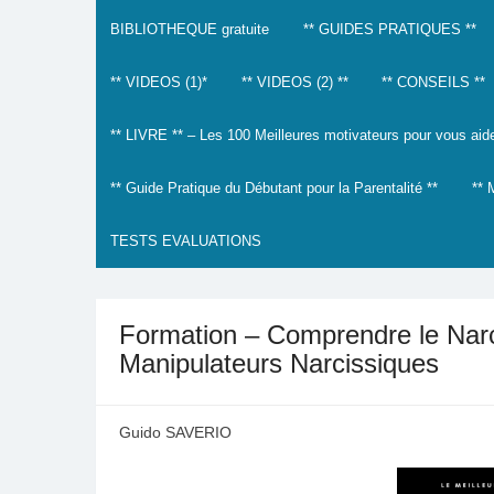
BIBLIOTHEQUE gratuite
** GUIDES PRATIQUES **
** VIDEOS (1)*
** VIDEOS (2) **
** CONSEILS **
** LIVRE ** – Les 100 Meilleures motivateurs pour vous aider
** Guide Pratique du Débutant pour la Parentalité **
**
TESTS EVALUATIONS
Formation – Comprendre le Narc
Manipulateurs Narcissiques
Guido SAVERIO