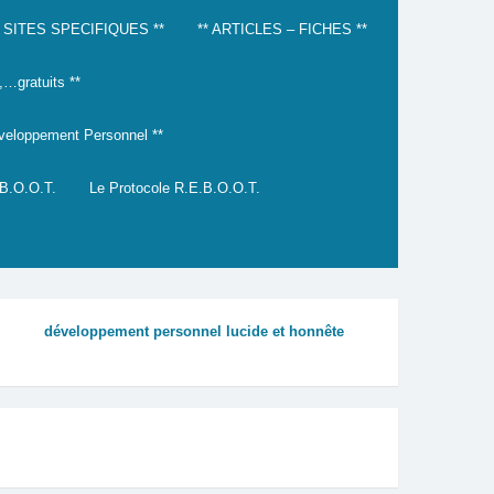
* SITES SPECIFIQUES **
** ARTICLES – FICHES **
gratuits **
éveloppement Personnel **
.B.O.O.T.
Le Protocole R.E.B.O.O.T.
développement personnel lucide et honnête