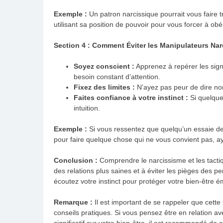
Exemple :
Un patron narcissique pourrait vous faire
utilisant sa position de pouvoir pour vous forcer à obéi
Section 4 : Comment Éviter les Manipulateurs Na
Soyez conscient :
Apprenez à repérer les sign
besoin constant d’attention.
Fixez des limites :
N’ayez pas peur de dire non
Faites confiance à votre instinct :
Si quelque
intuition.
Exemple :
Si vous ressentez que quelqu’un essaie d
pour faire quelque chose qui ne vous convient pas, a
Conclusion :
Comprendre le narcissisme et les tactiq
des relations plus saines et à éviter les pièges des pe
écoutez votre instinct pour protéger votre bien-être é
Remarque :
Il est important de se rappeler que cette
conseils pratiques. Si vous pensez être en relation a
significatif sur votre bien-être, il est recommandé de