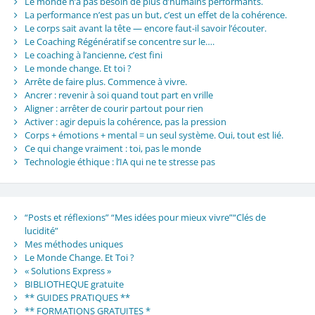
Le monde n’a pas besoin de plus d’humains performants.
La performance n’est pas un but, c’est un effet de la cohérence.
Le corps sait avant la tête — encore faut-il savoir l’écouter.
Le Coaching Régénératif se concentre sur le….
Le coaching à l’ancienne, c’est fini
Le monde change. Et toi ?
Arrête de faire plus. Commence à vivre.
Ancrer : revenir à soi quand tout part en vrille
Aligner : arrêter de courir partout pour rien
Activer : agir depuis la cohérence, pas la pression
Corps + émotions + mental = un seul système. Oui, tout est lié.
Ce qui change vraiment : toi, pas le monde
Technologie éthique : l’IA qui ne te stresse pas
“Posts et réflexions” “Mes idées pour mieux vivre”“Clés de
lucidité”
Mes méthodes uniques
Le Monde Change. Et Toi ?
« Solutions Express »
BIBLIOTHEQUE gratuite
** GUIDES PRATIQUES **
** FORMATIONS GRATUITES *