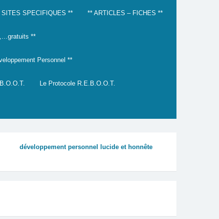
* SITES SPECIFIQUES **
** ARTICLES – FICHES **
gratuits **
éveloppement Personnel **
.B.O.O.T.
Le Protocole R.E.B.O.O.T.
développement personnel lucide et honnête