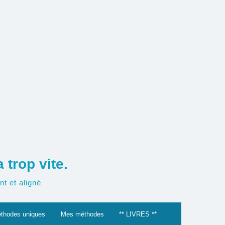
trop vite.
t et aligné
thodes uniques
Mes méthodes
** LIVRES **