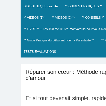
BIBLIOTHEQUE gratuite
** GUIDES PRATIQUES **
** VIDEOS (1)*
** VIDEOS (2) **
** CONSEILS **
** LIVRE ** – Les 100 Meilleures motivateurs pour vous aider
** Guide Pratique du Débutant pour la Parentalité **
**
TESTS EVALUATIONS
Réparer son cœur : Méthode rapi
d’amour
Et si tout devenait simple, rapi