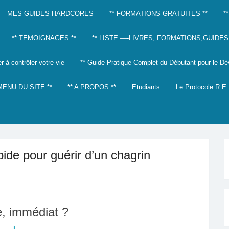
MES GUIDES HARDCORES
** FORMATIONS GRATUITES **
*
** TEMOIGNAGES **
** LISTE —-LIVRES, FORMATIONS,GUIDES,…
 à contrôler votre vie
** Guide Pratique Complet du Débutant pour le D
 MENU DU SITE **
** A PROPOS **
Etudiants
Le Protocole R.E
de pour guérir d’un chagrin
de, immédiat ?