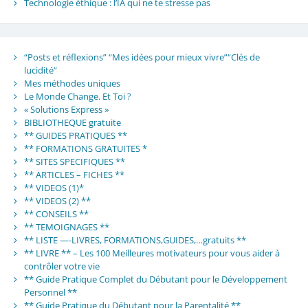
Technologie éthique : l’IA qui ne te stresse pas
“Posts et réflexions” “Mes idées pour mieux vivre”“Clés de
lucidité”
Mes méthodes uniques
Le Monde Change. Et Toi ?
« Solutions Express »
BIBLIOTHEQUE gratuite
** GUIDES PRATIQUES **
** FORMATIONS GRATUITES *
** SITES SPECIFIQUES **
** ARTICLES – FICHES **
** VIDEOS (1)*
** VIDEOS (2) **
** CONSEILS **
** TEMOIGNAGES **
** LISTE —-LIVRES, FORMATIONS,GUIDES,…gratuits **
** LIVRE ** – Les 100 Meilleures motivateurs pour vous aider à
contrôler votre vie
** Guide Pratique Complet du Débutant pour le Développement
Personnel **
** Guide Pratique du Débutant pour la Parentalité **