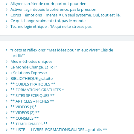
Aligner : arrêter de courir partout pour rien
Activer : agir depuis la cohérence, pas la pression
Corps + émotions + mental = un seul système. Oui, tout est lié.
Ce qui change vraiment : toi, pas le monde
Technologie éthique : l’IA qui ne te stresse pas
“Posts et réflexions” “Mes idées pour mieux vivre”“Clés de
lucidité”
Mes méthodes uniques
Le Monde Change. Et Toi ?
« Solutions Express »
BIBLIOTHEQUE gratuite
** GUIDES PRATIQUES **
** FORMATIONS GRATUITES *
** SITES SPECIFIQUES **
** ARTICLES – FICHES **
** VIDEOS (1)*
** VIDEOS (2) **
** CONSEILS **
** TEMOIGNAGES **
** LISTE —-LIVRES, FORMATIONS,GUIDES,…gratuits **