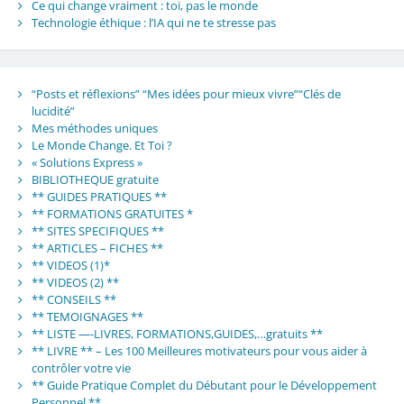
Ce qui change vraiment : toi, pas le monde
Technologie éthique : l’IA qui ne te stresse pas
“Posts et réflexions” “Mes idées pour mieux vivre”“Clés de
lucidité”
Mes méthodes uniques
Le Monde Change. Et Toi ?
« Solutions Express »
BIBLIOTHEQUE gratuite
** GUIDES PRATIQUES **
** FORMATIONS GRATUITES *
** SITES SPECIFIQUES **
** ARTICLES – FICHES **
** VIDEOS (1)*
** VIDEOS (2) **
** CONSEILS **
** TEMOIGNAGES **
** LISTE —-LIVRES, FORMATIONS,GUIDES,…gratuits **
** LIVRE ** – Les 100 Meilleures motivateurs pour vous aider à
contrôler votre vie
** Guide Pratique Complet du Débutant pour le Développement
Personnel **