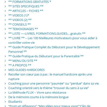
** FORMATIONS GRATUITES *
** SITES SPECIFIQUES **
** ARTICLES – FICHES **
** VIDEOS (1)*
** VIDEOS (2) **
** CONSEILS **
** TEMOIGNAGES **
** LISTE —-LIVRES, FORMATIONS,GUIDES,…gratuits **
** LIVRE ** – Les 100 Meilleures motivateurs pour vous aider à
contrôler votre vie
** Guide Pratique Complet du Débutant pour le Développement
Personnel **
** Guide Pratique du Débutant pour la Parentalité **
** MENU DU SITE **
** A PROPOS **
MES GUIDES HARDCORES
Recoller son cœur pas à pas : le manuel hardcore après une
rupture
Coaching pour une personne “paumée” ou “perdue” dans sa vie.
Coaching orienté vers le thème “trouver du sens à sa vie”
La Méthode FLUX – Vivre sans résistance
De la mémoire courte à la mémoire longue
Etudiants
“Posts et réflexions” “Mes idées pour mieux vivre”“Clés de