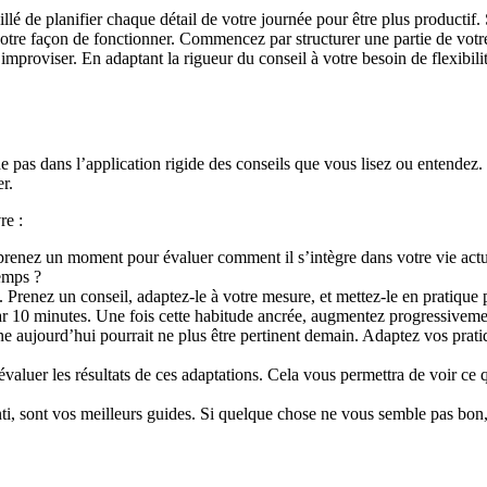
é de planifier chaque détail de votre journée pour être plus productif. 
otre façon de fonctionner. Commencez par structurer une partie de votre
 d’improviser. En adaptant la rigueur du conseil à votre besoin de flexib
 pas dans l’application rigide des conseils que vous lisez ou entendez. I
r.
re :
 prenez un moment pour évaluer comment il s’intègre dans votre vie act
temps ?
Prenez un conseil, adaptez-le à votre mesure, et mettez-le en pratique pe
 10 minutes. Une fois cette habitude ancrée, augmentez progressivemen
aujourd’hui pourrait ne plus être pertinent demain. Adaptez vos pratique
valuer les résultats de ces adaptations. Cela vous permettra de voir ce 
enti, sont vos meilleurs guides. Si quelque chose ne vous semble pas bo