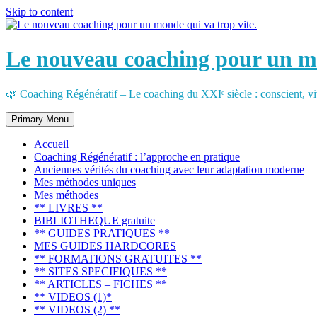
Skip to content
Le nouveau coaching pour un mo
🌿 Coaching Régénératif – Le coaching du XXIᵉ siècle : conscient, vi
Primary Menu
Accueil
Coaching Régénératif : l’approche en pratique
Anciennes vérités du coaching avec leur adaptation moderne
Mes méthodes uniques
Mes méthodes
** LIVRES **
BIBLIOTHEQUE gratuite
** GUIDES PRATIQUES **
MES GUIDES HARDCORES
** FORMATIONS GRATUITES **
** SITES SPECIFIQUES **
** ARTICLES – FICHES **
** VIDEOS (1)*
** VIDEOS (2) **