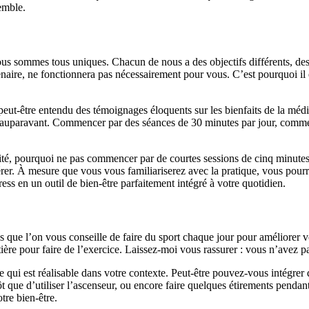
emble.
ous sommes tous uniques. Chacun de nous a des objectifs différents, des 
naire, ne fonctionnera pas nécessairement pour vous. C’est pourquoi il 
eut-être entendu des témoignages éloquents sur les bienfaits de la médit
auparavant. Commencer par des séances de 30 minutes par jour, comme le
té, pourquoi ne pas commencer par de courtes sessions de cinq minutes p
érer. À mesure que vous vous familiariserez avec la pratique, vous pour
ress en un outil de bien-être parfaitement intégré à votre quotidien.
 que l’on vous conseille de faire du sport chaque jour pour améliorer v
ière pour faire de l’exercice. Laissez-moi vous rassurer : vous n’avez pa
 qui est réalisable dans votre contexte. Peut-être pouvez-vous intégrer
tôt que d’utiliser l’ascenseur, ou encore faire quelques étirements penda
tre bien-être.