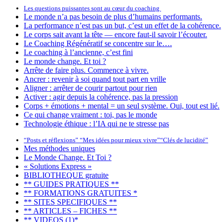
Les questions puissantes sont au cœur du coaching
Le monde n’a pas besoin de plus d’humains performants.
La performance n’est pas un but, c’est un effet de la cohérence.
Le corps sait avant la tête — encore faut-il savoir l’écouter.
Le Coaching Régénératif se concentre sur le….
Le coaching à l’ancienne, c’est fini
Le monde change. Et toi ?
Arrête de faire plus. Commence à vivre.
Ancrer : revenir à soi quand tout part en vrille
Aligner : arrêter de courir partout pour rien
Activer : agir depuis la cohérence, pas la pression
Corps + émotions + mental = un seul système. Oui, tout est lié.
Ce qui change vraiment : toi, pas le monde
Technologie éthique : l’IA qui ne te stresse pas
“Posts et réflexions” “Mes idées pour mieux vivre”“Clés de lucidité”
Mes méthodes uniques
Le Monde Change. Et Toi ?
« Solutions Express »
BIBLIOTHEQUE gratuite
** GUIDES PRATIQUES **
** FORMATIONS GRATUITES *
** SITES SPECIFIQUES **
** ARTICLES – FICHES **
** VIDEOS (1)*