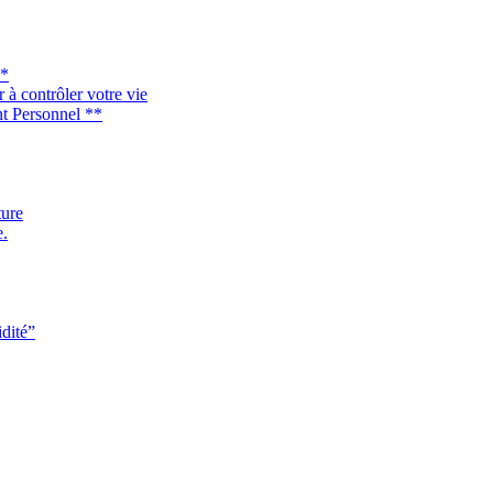
*
à contrôler votre vie
t Personnel **
ture
e.
idité”