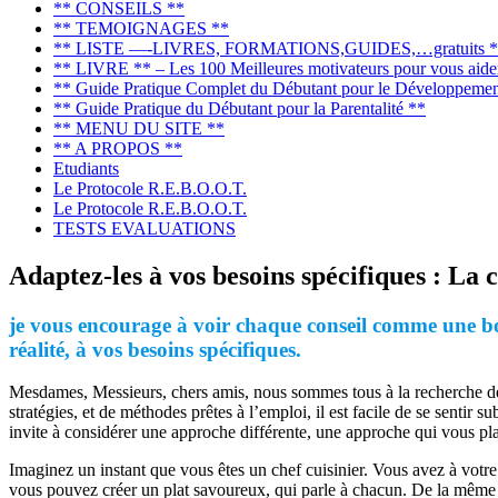
** CONSEILS **
** TEMOIGNAGES **
** LISTE —-LIVRES, FORMATIONS,GUIDES,…gratuits *
** LIVRE ** – Les 100 Meilleures motivateurs pour vous aider 
** Guide Pratique Complet du Débutant pour le Développemen
** Guide Pratique du Débutant pour la Parentalité **
** MENU DU SITE **
** A PROPOS **
Etudiants
Le Protocole R.E.B.O.O.T.
Le Protocole R.E.B.O.O.T.
TESTS EVALUATIONS
Adaptez-les à vos besoins spécifiques : La
je vous encourage à voir chaque conseil comme une bou
réalité, à vos besoins spécifiques.
Mesdames, Messieurs, chers amis, nous sommes tous à la recherche de s
stratégies, et de méthodes prêtes à l’emploi, il est facile de se senti
invite à considérer une approche différente, une approche qui vous pla
Imaginez un instant que vous êtes un chef cuisinier. Vous avez à votre
vous pouvez créer un plat savoureux, qui parle à chacun. De la même m