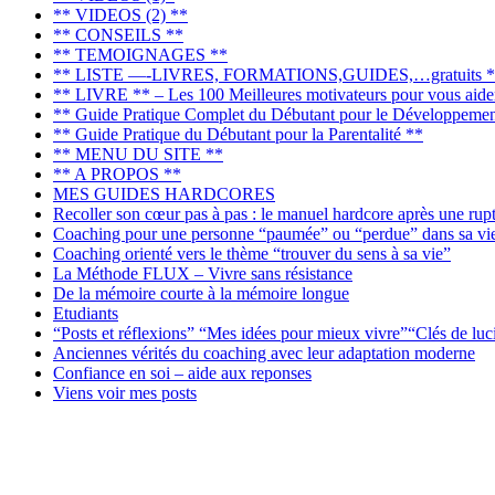
** VIDEOS (2) **
** CONSEILS **
** TEMOIGNAGES **
** LISTE —-LIVRES, FORMATIONS,GUIDES,…gratuits *
** LIVRE ** – Les 100 Meilleures motivateurs pour vous aider 
** Guide Pratique Complet du Débutant pour le Développemen
** Guide Pratique du Débutant pour la Parentalité **
** MENU DU SITE **
** A PROPOS **
MES GUIDES HARDCORES
Recoller son cœur pas à pas : le manuel hardcore après une rup
Coaching pour une personne “paumée” ou “perdue” dans sa vi
Coaching orienté vers le thème “trouver du sens à sa vie”
La Méthode FLUX – Vivre sans résistance
De la mémoire courte à la mémoire longue
Etudiants
“Posts et réflexions” “Mes idées pour mieux vivre”“Clés de luc
Anciennes vérités du coaching avec leur adaptation moderne
Confiance en soi – aide aux reponses
Viens voir mes posts