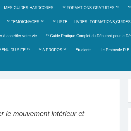
MES GUIDES HARDCORES
** FORMATIONS GRATUITES **
*
** TEMOIGNAGES **
** LISTE —-LIVRES, FORMATIONS,GUIDES,…
 à contrôler votre vie
** Guide Pratique Complet du Débutant pour le D
 MENU DU SITE **
** A PROPOS **
Etudiants
Le Protocole R.E
r le mouvement intérieur et