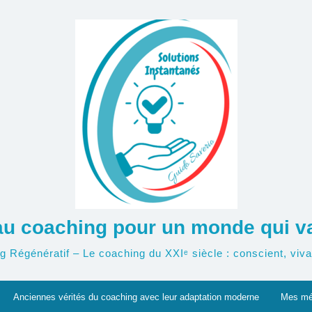
u coaching pour un monde qui va 
g Régénératif – Le coaching du XXIᵉ siècle : conscient, vivan
Anciennes vérités du coaching avec leur adaptation moderne
Mes mé