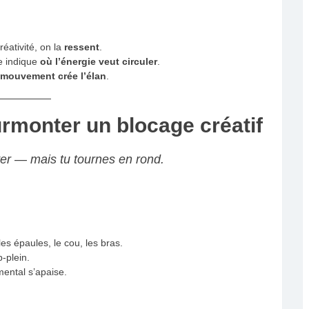
réativité, on la
ressent
.
le indique
où l’énergie veut circuler
.
 mouvement crée l’élan
.
rmonter un blocage créatif
over — mais tu tournes en rond.
es épaules, le cou, les bras.
-plein.
ental s’apaise.