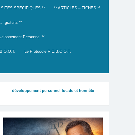
* SITES SPECIFIQUES **
** ARTICLES – FICHES **
gratuits **
éveloppement Personnel **
.B.O.O.T.
Le Protocole R.E.B.O.O.T.
développement personnel lucide et honnête