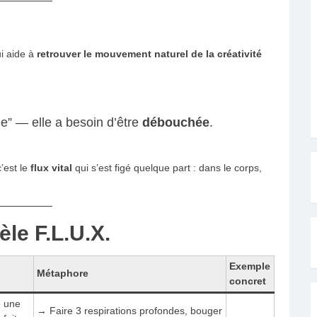
i aide à
retrouver le mouvement naturel de la créativité
ée” — elle a besoin d’être
débouchée
.
’est le
flux vital
qui s’est figé quelque part : dans le corps,
le F.L.U.X.
Exemple
Métaphore
concret
 une
→ Faire 3 respirations profondes, bouger