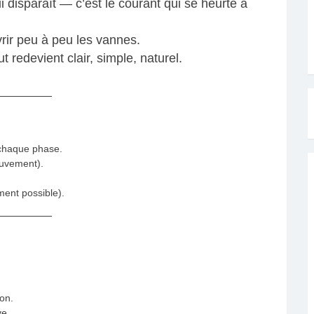
i disparaît — c’est le courant qui se heurte à
rir peu à peu les vannes.
t redevient clair, simple, naturel.
 chaque phase.
ouvement).
ment possible).
on.
ve.