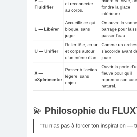
F —
rivière en hiver, on
et reconnecter
Fluidifier
fondre la glace
au corps.
intérieure.
Accueillir ce qui
On ouvre la vanne
L — Libérer
bloque, sans
barrage pour laiss
juger.
passer l’eau.
Relier tête, cœur
Comme un orchest
U — Unifier
et corps autour
s’accorde avant d
d’un même élan.
jouer.
Ouvrir la porte d’
Passer à l’action
X —
fleuve pour qu’il
légère, sans
eXpérimenter
reprenne son cou
enjeu.
naturel.
💫
Philosophie du FLU
“Tu n’as pas à forcer ton inspiration — tu