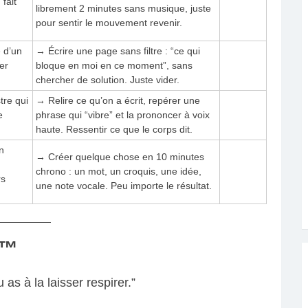
 fait
librement 2 minutes sans musique, juste
pour sentir le mouvement revenir.
 d’un
→ Écrire une page sans filtre : “ce qui
er
bloque en moi en ce moment”, sans
chercher de solution. Juste vider.
re qui
→ Relire ce qu’on a écrit, repérer une
e
phrase qui “vibre” et la prononcer à voix
haute. Ressentir ce que le corps dit.
un
→ Créer quelque chose en 10 minutes
chrono : un mot, un croquis, une idée,
rs
une note vocale. Peu importe le résultat.
X™
 as à la laisser respirer.”