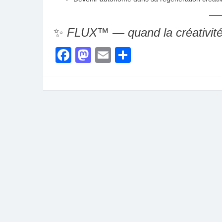
✨
FLUX™ — quand la créativité r
Facebook
Mastodon
Email
Share