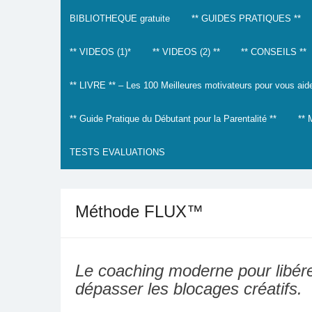
BIBLIOTHEQUE gratuite
** GUIDES PRATIQUES **
** VIDEOS (1)*
** VIDEOS (2) **
** CONSEILS **
** LIVRE ** – Les 100 Meilleures motivateurs pour vous aider
** Guide Pratique du Débutant pour la Parentalité **
**
TESTS EVALUATIONS
Méthode FLUX™
Le coaching moderne pour libére
dépasser les blocages créatifs.