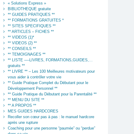
« Solutions Express »
BIBLIOTHEQUE gratuite
** GUIDES PRATIQUES **
** FORMATIONS GRATUITES *
** SITES SPECIFIQUES **
** ARTICLES – FICHES **
** VIDEOS (1)*
** VIDEOS (2) **
** CONSEILS **
** TEMOIGNAGES **
** LISTE —-LIVRES, FORMATIONS,GUIDES,…
gratuits **
** LIVRE ** – Les 100 Meilleures motivateurs pour
vous aider à contrôler votre vie
** Guide Pratique Complet du Débutant pour le
Développement Personnel **
** Guide Pratique du Débutant pour la Parentalité **
** MENU DU SITE **
** A PROPOS **
MES GUIDES HARDCORES
Recoller son cœur pas à pas : le manuel hardcore
après une rupture
Coaching pour une personne “paumée” ou “perdue”
dans sa vie.