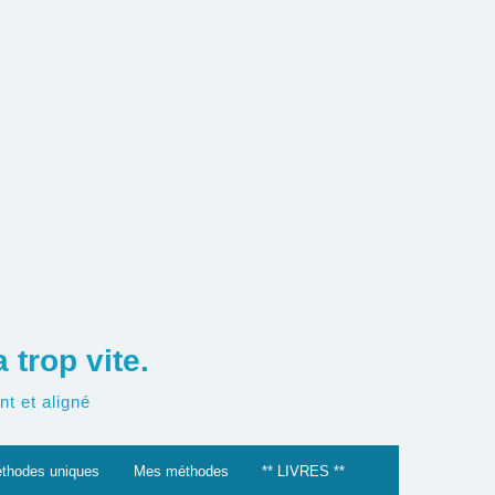
trop vite.
t et aligné
thodes uniques
Mes méthodes
** LIVRES **